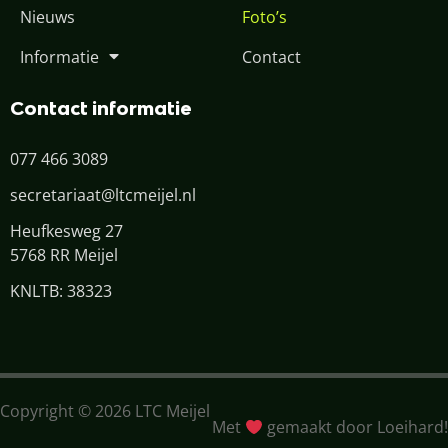
Nieuws
Foto’s
Informatie
Contact
Contact informatie
077 466 3089
secretariaat@ltcmeijel.nl
Heufkesweg 27
5768 RR Meijel
KNLTB: 38323
Copyright © 2026 LTC Meijel
Met
gemaakt door Loeihard!