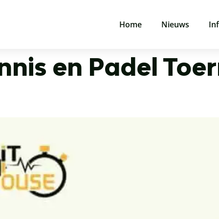
Home
Nieuws
In
nnis en Padel Toe